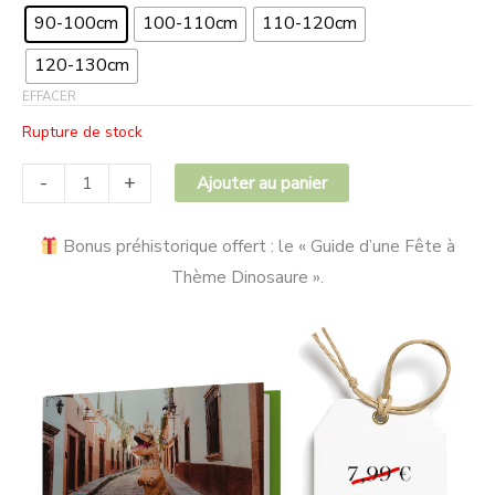
90-100cm
100-110cm
110-120cm
120-130cm
EFFACER
Rupture de stock
-
+
Ajouter au panier
Bonus préhistorique offert : le « Guide d’une Fête à
Thème Dinosaure ».