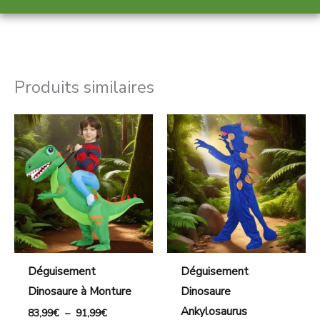
Produits similaires
Plage
de
prix :
83,99€
à
91,99€
Déguisement
Déguisement
Dinosaure à Monture
Dinosaure
Ankylosaurus
83,99
€
–
91,99
€