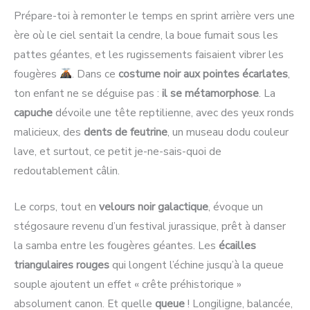
Prépare-toi à remonter le temps en sprint arrière vers une
ère où le ciel sentait la cendre, la boue fumait sous les
pattes géantes, et les rugissements faisaient vibrer les
fougères
. Dans ce
costume noir aux pointes écarlates
,
ton enfant ne se déguise pas :
il se métamorphose
. La
capuche
dévoile une tête reptilienne, avec des yeux ronds
malicieux, des
dents de feutrine
, un museau dodu couleur
lave, et surtout, ce petit je-ne-sais-quoi de
redoutablement câlin.
Le corps, tout en
velours noir galactique
, évoque un
stégosaure revenu d’un festival jurassique, prêt à danser
la samba entre les fougères géantes. Les
écailles
triangulaires rouges
qui longent l’échine jusqu’à la queue
souple ajoutent un effet « crête préhistorique »
absolument canon. Et quelle
queue
! Longiligne, balancée,